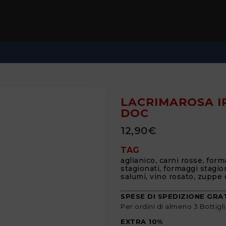
LACRIMAROSA I
DOC
12,90
€
TAG
aglianico
,
carni rosse
,
forma
stagionati
,
formaggi stagio
salumi
,
vino rosato
,
zuppe 
SPESE DI SPEDIZIONE GRA
Per ordini di almeno 3 Bottigl
EXTRA 10%