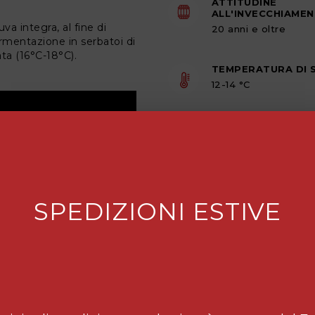
ATTITUDINE
ALL'INVECCHIAME
va integra, al fine di
20 anni e oltre
ermentazione in serbatoi di
ata (16°C-18°C).
TEMPERATURA DI 
12-14 °C
SPEDIZIONI ESTIVE