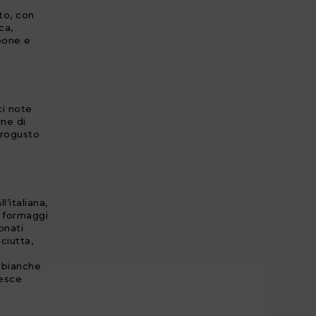
to, con
ca,
pone e
ti note
ine di
trogusto
l’italiana,
e formaggi
onati
sciutta,
i bianche
pesce