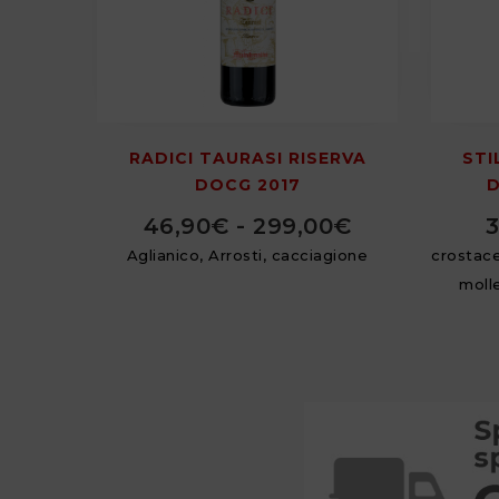
RADICI TAURASI RISERVA
STI
DOCG 2017
D
46,90
€
-
299,00
€
3
Aglianico, Arrosti, cacciagione
crostace
moll