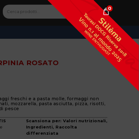
0
Cerca:
Cerca
RPINIA ROSATO
ggi freschi e a pasta molle
,
formaggi non
nati
,
mozzarella
,
pasta asciutta
,
pizza
,
risotti
,
di pesce
TIS
Scansiona per: Valori nutrizionali,
ie
Ingredienti, Raccolta
differenziata