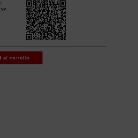
€
200€
 al carrello