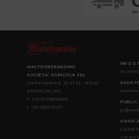
INFO E 
MASTROBERARDINO
incomin
SOCIETA’ AGRICOLA SRL
ASSIST
Via Re Manfredi, 29-31-33 – 83042
enoteca
ATRIPALDA (AV)
P. IVA 02126850649
PUBLIC
t. +39 0825 614111
pr@mast
ORARI 
Lunedì V
Sabato 