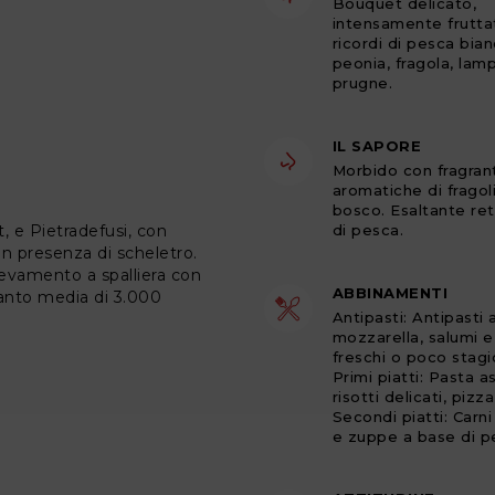
Bouquet delicato,
intensamente frutta
ricordi di pesca bian
peonia, fragola, lam
prugne.
IL SAPORE
Morbido con fragran
aromatiche di fragol
bosco. Esaltante re
, e Pietradefusi, con
di pesca.
on presenza di scheletro.
levamento a spalliera con
ABBINAMENTI
anto media di 3.000
Antipasti: Antipasti al
mozzarella, salumi 
freschi o poco stagi
Primi piatti: Pasta a
risotti delicati, pizza
Secondi piatti: Carn
e zuppe a base di 