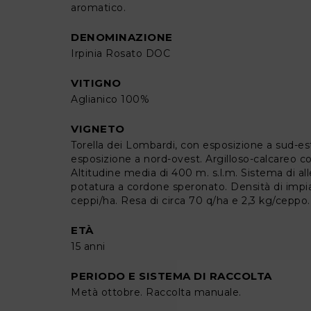
aromatico.
DENOMINAZIONE
Irpinia Rosato DOC
VITIGNO
Aglianico 100%
VIGNETO
Torella dei Lombardi, con esposizione a sud-est
esposizione a nord-ovest. Argilloso-calcareo c
Altitudine media di 400 m. s.l.m. Sistema di al
potatura a cordone speronato. Densità di impi
ceppi/ha. Resa di circa 70 q/ha e 2,3 kg/ceppo.
ETÀ
15 anni
PERIODO E SISTEMA DI RACCOLTA
Metà ottobre. Raccolta manuale.