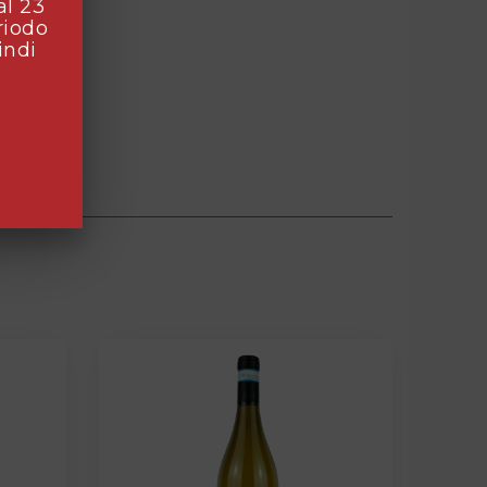
al 23
riodo
indi