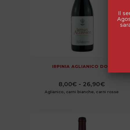
Il s
Agos
sar
IRPINIA AGLIANICO DOC
8,00
€
-
26,90
€
Aglianico, carni bianche, carni rosse