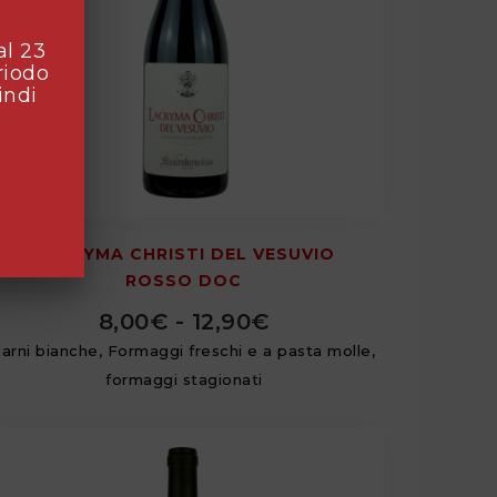
al 23
riodo
indi
LACRYMA CHRISTI DEL VESUVIO
ROSSO DOC
8,00
€
-
12,90
€
carni bianche, Formaggi freschi e a pasta molle,
formaggi stagionati