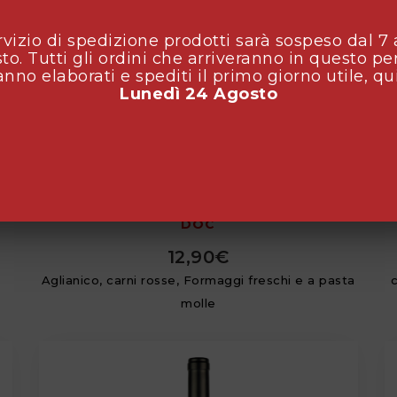
ervizio di spedizione prodotti sarà sospeso dal 7 
to. Tutti gli ordini che arriveranno in questo pe
anno elaborati e spediti il primo giorno utile, qu
Lunedì 24 Agosto
LACRIMAROSA IRPINIA ROSATO
DOC
12,90
€
Aglianico, carni rosse, Formaggi freschi e a pasta
molle