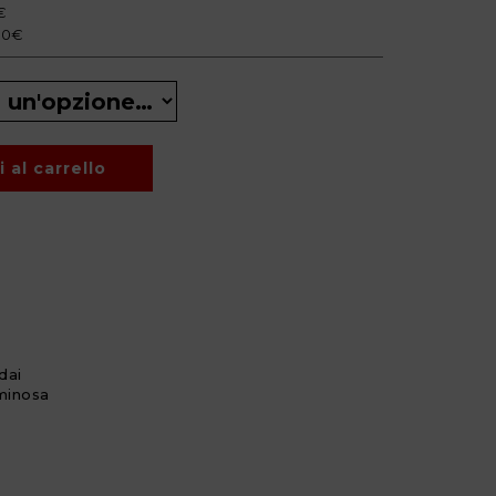
€
200€
 al carrello
dai
uminosa