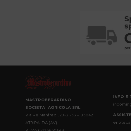
INFO E 
MASTROBERARDINO
incomin
SOCIETA’ AGRICOLA SRL
ASSIST
Via Re Manfredi, 29-31-33 – 83042
enoteca
ATRIPALDA (AV)
P. IVA 02126850649