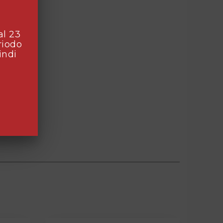
al 23
riodo
indi