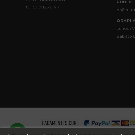
PUBLIC
t. +39 0825 614111
pr@mast
ORARI 
Lunedì V
Sabato 
Hai bisogno di aiuto?