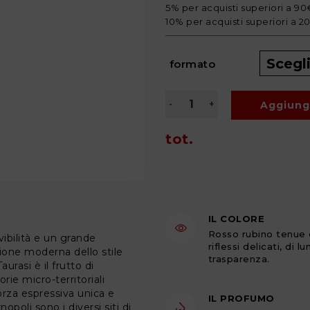
5% per acquisti superiori a 90
10% per acquisti superiori a 
formato
Aggiungi
tot.
IL COLORE
Rosso rubino tenue 
ibilità e un grande
riflessi delicati, di l
ione moderna dello stile
trasparenza.
urasi è il frutto di
ie micro-territoriali
orza espressiva unica e
IL PROFUMO
oli sono i diversi siti di