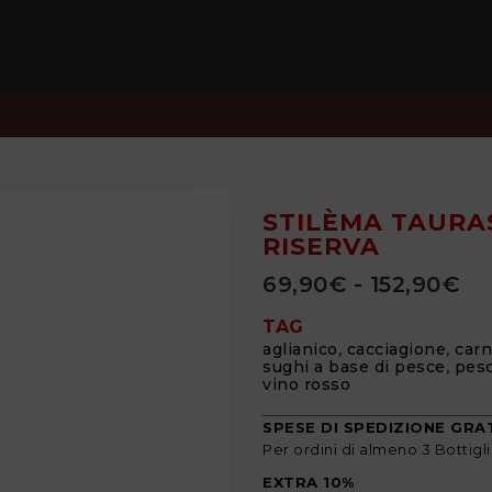
STILÈMA TAURAS
RISERVA
69,90
€
-
152,90
€
TAG
aglianico
,
cacciagione
,
carn
sughi a base di pesce
,
pesc
vino rosso
SPESE DI SPEDIZIONE GRA
Per ordini di almeno 3 Bottigl
EXTRA 10%