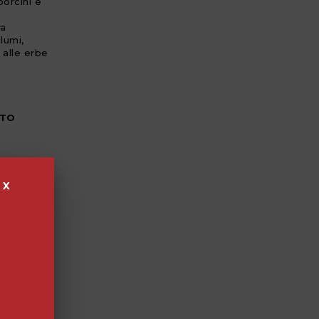
porcini e
ra
alumi,
 alle erbe
NTO
SERVIZIO
X