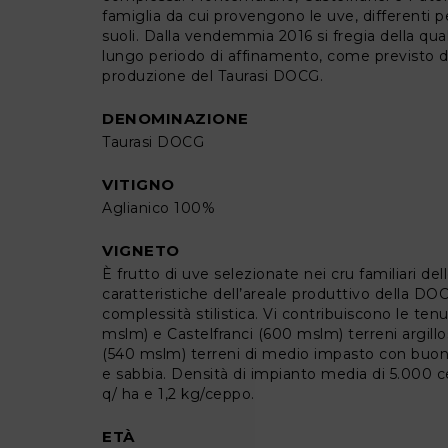
famiglia da cui provengono le uve, differenti p
suoli. Dalla vendemmia 2016 si fregia della qual
lungo periodo di affinamento, come previsto dal
produzione del Taurasi DOCG.
DENOMINAZIONE
Taurasi DOCG
VITIGNO
Aglianico 100%
VIGNETO
È frutto di uve selezionate nei cru familiari de
caratteristiche dell’areale produttivo della DOCG
complessità stilistica. Vi contribuiscono le t
mslm) e Castelfranci (600 mslm) terreni argillo
(540 mslm) terreni di medio impasto con buon eq
e sabbia. Densità di impianto media di 5.000 ce
q/ ha e 1,2 kg/ceppo.
ETÀ