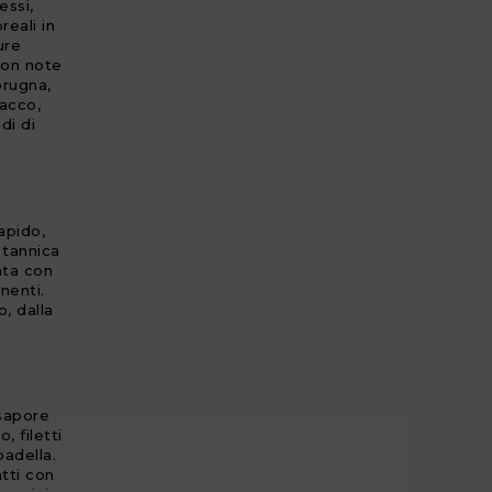
essi,
reali in
ure
con note
 prugna,
bacco,
di di
apido,
 tannica
ata con
nenti.
, dalla
 sapore
, filetti
padella.
atti con