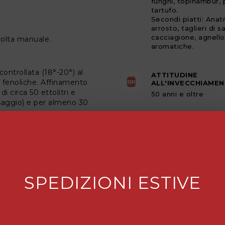
funghi, topinambur, 
tartufo.
Secondi piatti: Anat
arrosto, taglieri di s
cacciagione, agnello
olta manuale.
aromatiche.
ontrollata (18°-20°) al
ATTITUDINE
i fenoliche. Affinamento
ALL'INVECCHIAME
i circa 50 ettolitri e
50 anni e oltre
ssaggio) e per almeno 30
TEMPERATURA DI 
18 °C
SPEDIZIONI ESTIVE