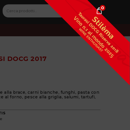
0
Cerca:
Cerca
I DOCG 2017
e alla brace
,
carni bianche
,
funghi
,
pasta con
e al forno
,
pesce alla griglia
,
salumi
,
tartufi
,
TIS
ie