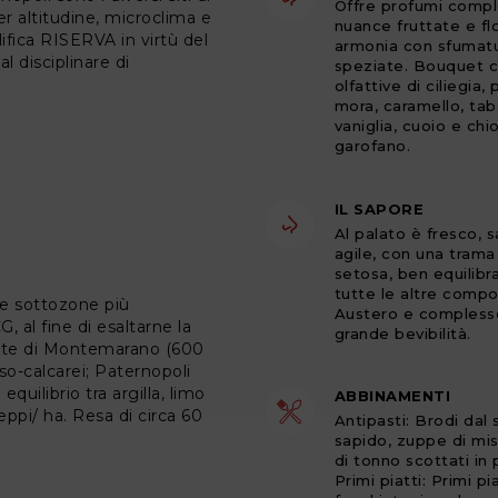
Offre profumi compl
er altitudine, microclima e
nuance fruttate e flo
ifica RISERVA in virtù del
armonia con sfumat
 disciplinare di
speziate. Bouquet 
olfattive di ciliegia,
mora, caramello, ta
vaniglia, cuoio e chio
garofano.
IL SAPORE
Al palato è fresco, s
agile, con una trama
setosa, ben equilibr
tutte le altre compo
lle sottozone più
Austero e complesso
, al fine di esaltarne la
grande bevibilità.
enute di Montemarano (600
so-calcarei; Paternopoli
uilibrio tra argilla, limo
ABBINAMENTI
ppi/ ha. Resa di circa 60
Antipasti: Brodi dal
sapido, zuppe di miso
di tonno scottati in 
Primi piatti: Primi pi