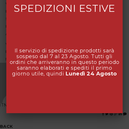
Vitigni coltivati:
Fiano di Avellino
SPEDIZIONI ESTIVE
Densità di impianto (ceppi/ha):
4.000
Sistema di allevamento:
guyot
Esposizione:
Sud-ovest
Altitudine:
550 metri s.l.m.
Vini prodotti :
Il servizio di spedizione prodotti sarà
Radici Fiano di Avellino DOCG
sospeso dal 7 al 23 Agosto. Tutti gli
Melizie Irpinia Fiano DOC Passito
ordini che arriveranno in questo periodo
saranno elaborati e spediti il primo
giorno utile, quindi
Lunedì 24 Agosto
MTNCOMPANY
BACK