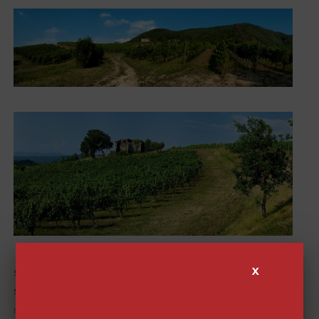
X
Superficie della tenuta:
9 ettari
Suolo:
franco sabbioso con argille in profondità e
roccia madre di arenarie calcaree