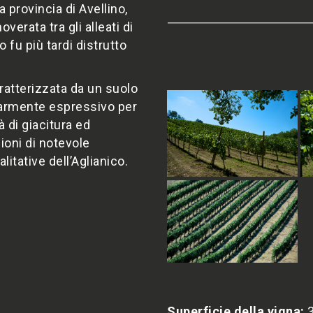
a provincia di Avellino,
verata tra gli alleati di
 fu più tardi distrutto
aratterizzata da un suolo
olarmente espressivo per
à di giacitura ed
oni di notevole
itative dell’Aglianico.
Superficie della vigna:
3