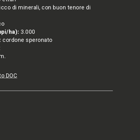
ricco di minerali, con buon tenore di
co
ppi/ha):
3.000
:
cordone speronato
t
.m.
ato DOC